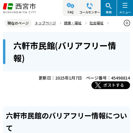
こ
の
FAQ
コールセンター
検索
メニュー
ペ
トップページ
健康・福祉
社会福祉
現在のページ
ー
バリアフリー
バリアフリー情報について
地域の施設
本
ジ
六軒市民館(バリアフリー情
六軒市民館(バリアフリー情報)
文
の
こ
先
報)
こ
頭
か
で
ら
更新日：2025年1月7日
ページ番号：45498814
す
ポストする
六軒市民館のバリアフリー情報につい
て