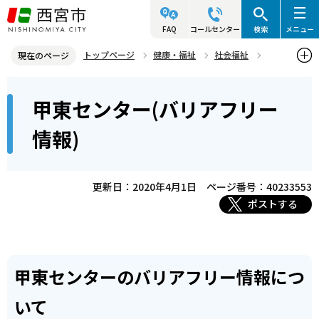
こ
の
FAQ
コールセンター
検索
メニュー
ペ
トップページ
健康・福祉
社会福祉
現在のページ
ー
バリアフリー
バリアフリー情報について
地域の施設
本
ジ
甲東センター(バリアフリー
甲東センター(バリアフリー情報)
文
の
こ
先
情報)
こ
頭
か
で
ら
更新日：2020年4月1日
ページ番号：40233553
す
ポストする
甲東センターのバリアフリー情報につ
いて