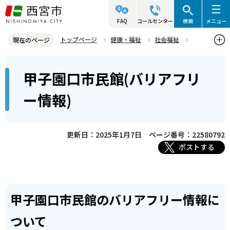
こ
の
FAQ
コールセンター
検索
メニュー
ペ
トップページ
健康・福祉
社会福祉
現在のページ
ー
バリアフリー
バリアフリー情報について
地域の施設
本
ジ
甲子園口市民館(バリアフリ
甲子園口市民館(バリアフリー情報)
文
の
こ
先
ー情報)
こ
頭
か
で
ら
更新日：2025年1月7日
ページ番号：22580792
す
ポストする
甲子園口市民館のバリアフリー情報に
ついて