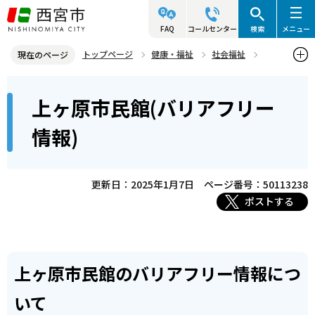
こ
の
FAQ
コールセンター
検索
メニュー
ペ
トップページ
健康・福祉
社会福祉
現在のページ
ー
バリアフリー
バリアフリー情報について
地域の施設
本
ジ
上ヶ原市民館(バリアフリー
上ヶ原市民館(バリアフリー情報)
文
の
こ
先
情報)
こ
頭
か
で
ら
更新日：2025年1月7日
ページ番号：50113238
す
ポストする
上ヶ原市民館のバリアフリー情報につ
いて