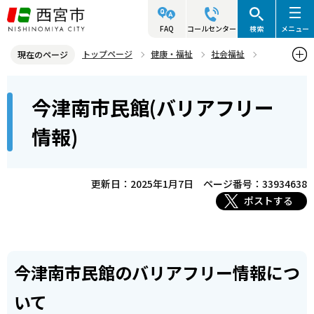
こ
の
FAQ
コールセンター
検索
メニュー
ペ
トップページ
健康・福祉
社会福祉
現在のページ
ー
バリアフリー
バリアフリー情報について
地域の施設
本
ジ
今津南市民館(バリアフリー
今津南市民館(バリアフリー情報)
文
の
こ
先
情報)
こ
頭
か
で
ら
更新日：2025年1月7日
ページ番号：33934638
す
ポストする
今津南市民館のバリアフリー情報につ
いて