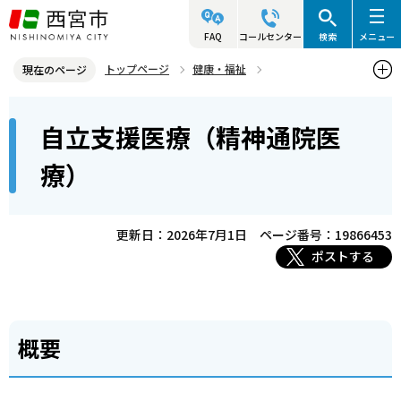
こ
の
FAQ
コールセンター
検索
メニュー
ペ
トップページ
健康・福祉
現在のページ
ー
障害のある人の福祉
医療助成
本
ジ
自立支援医療（精神通院医
自立支援医療（精神通院医療）
文
の
こ
先
療）
こ
頭
か
で
ら
更新日：2026年7月1日
ページ番号：19866453
す
ポストする
概要