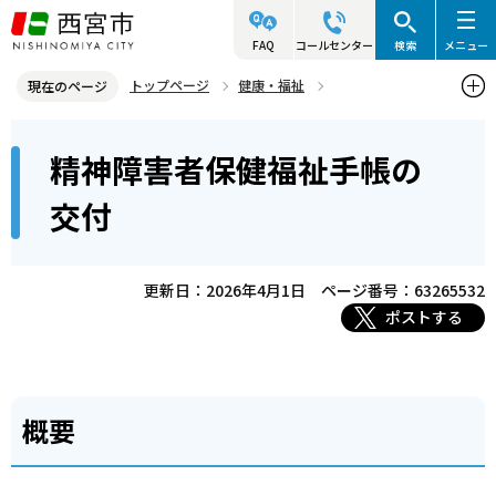
こ
の
FAQ
コールセンター
検索
メニュー
ペ
トップページ
健康・福祉
現在のページ
ー
障害のある人の福祉
障害者手帳の交付
本
ジ
精神障害者保健福祉手帳の
精神障害者保健福祉手帳の交付
文
の
こ
先
交付
こ
頭
か
で
ら
更新日：2026年4月1日
ページ番号：63265532
す
ポストする
概要