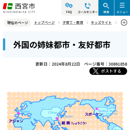
こ
の
FAQ
コールセンター
検索
メニュー
ペ
トップページ
子育て・教育
キッズサイト
現在のページ
ー
西宮市ってどんな町？
外国の姉妹都市・友好都市
本
ジ
外国の姉妹都市・友好都市
文
の
こ
先
こ
頭
更新日：2024年8月22日
ページ番号：30861858
か
で
ポストする
ら
す