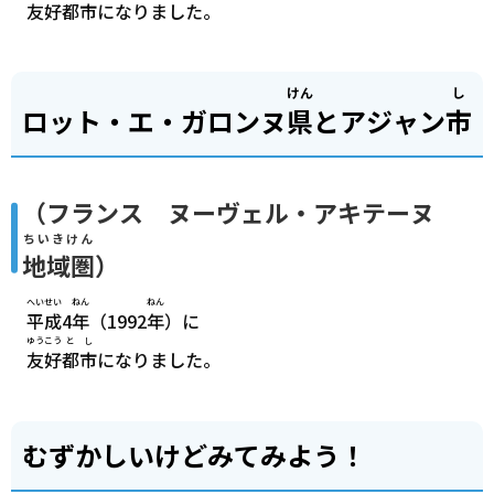
友好
都市
になりました。
けん
し
ロット・エ・ガロンヌ
県
とアジャン
市
（フランス ヌーヴェル・アキテーヌ
ちいきけん
地域圏
）
へいせい
ねん
ねん
平成
4
年
（1992
年
）に
ゆうこう
とし
友好
都市
になりました。
むずかしいけどみてみよう！