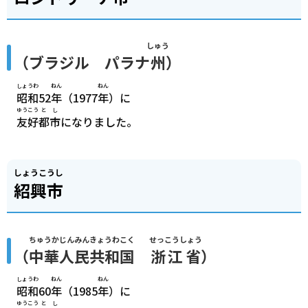
しゅう
（ブラジル パラナ
州
）
しょうわ
ねん
ねん
昭和
52
年
（1977
年
）に
ゆうこう
とし
友好
都市
になりました。
しょうこうし
紹興市
ちゅうか
じんみん
きょうわこく
せっこうしょう
（
中華
人民
共和国
浙江省
）
しょうわ
ねん
ねん
昭和
60
年
（1985
年
）に
ゆうこう
とし