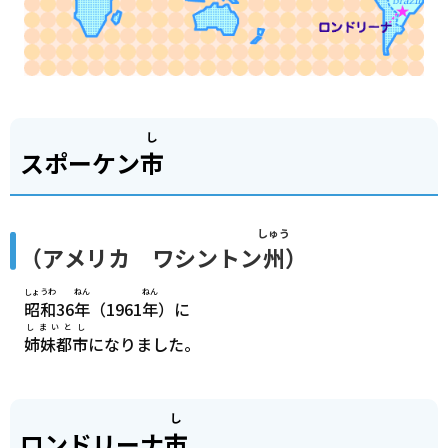
し
スポーケン
市
しゅう
（アメリカ ワシントン
州
）
しょうわ
ねん
ねん
昭和
36
年
（1961
年
）に
しまいとし
姉妹都市
になりました。
し
ロンドリーナ
市