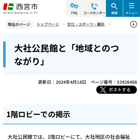
こ
の
FAQ
コールセンター
検索
メニュー
ペ
トップページ
文化・スポーツ・観光
現在のページ
ー
生涯学習
公民館イベント
本
ジ
大社公民館と「地域とのつ
大社公民館と「地域とのつながり」
文
の
こ
先
ながり」
こ
頭
か
で
ら
更新日：2024年4月18日
ページ番号：53926488
す
ポストする
1階ロビーでの掲示
大社公民館では、1階ロビーにて、大社地区の社会福祉