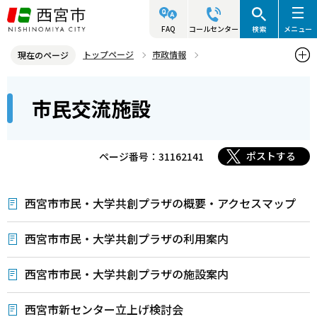
こ
の
FAQ
コールセンター
検索
メニュー
ペ
トップページ
市政情報
現在のページ
ー
参画と協働・市民活動
市民交流施設
本
ジ
市民交流施設
文
の
こ
先
こ
頭
ポストする
ページ番号：31162141
か
で
ら
す
西宮市市民・大学共創プラザの概要・アクセスマップ
西宮市市民・大学共創プラザの利用案内
西宮市市民・大学共創プラザの施設案内
西宮市新センター立上げ検討会