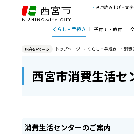
こ
音声読み上げ・文字
の
ペ
くらし・手続き
子育て・教育
ー
ジ
の
トップページ
くらし・手続き
消費
現在のページ
先
本
頭
文
西宮市消費生活セ
で
こ
す
こ
か
ら
消費生活センターのご案内