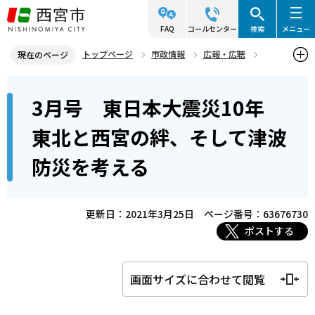
こ
の
FAQ
コールセンター
検索
メニュー
ペ
トップページ
市政情報
広報・広聴
現在のページ
ー
さくらFM
西宮徹底解剖
2020年度放送分
本
ジ
3月号 東日本大震災10年
3月号 東日本大震災10年 東北と西宮の絆、そして津波防災を考え
文
の
る
こ
先
東北と西宮の絆、そして津波
こ
頭
防災を考える
か
で
ら
す
更新日：2021年3月25日
ページ番号：63676730
ポストする
画面サイズに合わせて閲覧