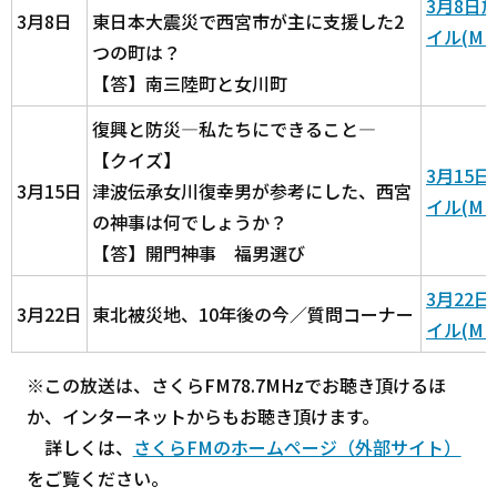
3月8日
3月8日
東日本大震災で西宮市が主に支援した2
イル(MP
つの町は？
【答】南三陸町と女川町
復興と防災―私たちにできること―
【クイズ】
3月15
3月15日
津波伝承女川復幸男が参考にした、西宮
イル(MP
の神事は何でしょうか？
【答】開門神事 福男選び
3月22
3月22日
東北被災地、10年後の今／質問コーナー
イル(MP
※この放送は、さくらFM78.7MHzでお聴き頂けるほ
か、インターネットからもお聴き頂けます。
詳しくは、
さくらFMのホームページ（外部サイト）
をご覧ください。