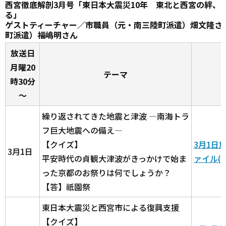
西宮徹底解剖3月号「東日本大震災10年 東北と西宮の絆、
る」
ゲストティーチャー／市職員（元・南三陸町派遣）畑文隆さ
町派遣）福嶋明さん
放送日
月曜20
テーマ
時30分
～
繰り返されてきた地震と津波 ―南海トラ
フ巨大地震への備え―
【クイズ】
3月1日
3月1日
平安時代の貞観大津波がきっかけで始ま
ァイル(M
った京都のお祭りは何でしょうか？
【答】祇園祭
東日本大震災と西宮市による復興支援
【クイズ】