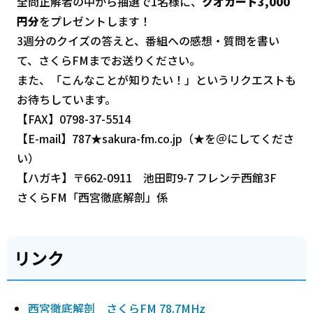
全問正解者の中から抽選で1名様に、
クオカード3,000
円分
をプレゼントします！
3週分のクイズの答えと、番組への感想・質問を書い
て、さくらFMまでお送りください。
また、「こんなことが知りたい！」というリクエストも
お待ちしています。
【FAX】0798-37-5514
【E-mail】787★sakura-fm.co.jp（★を＠にしてくださ
い）
【ハガキ】〒662-0911 池田町9-7 フレンテ西館3F
さくらFM「西宮徹底解剖」係
リンク
西宮徹底解剖 さくらFM 78.7MHz