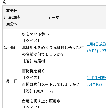
ん
放送日
月曜20時
テーマ
30分～
水をめぐる争い
【クイズ】
1月4日放
1月4日
北郷用水をめぐり瓦林村と争った村
(MP3)：27
の名前は何でしょうか？
【答】鳴尾村
百間樋を開く
【クイズ】
1月11日
1月11日
百間は約何メートルでしょうか？
ル(MP3)：2
【答】180メートル
台地を潤す上ヶ原用水
【クイズ】