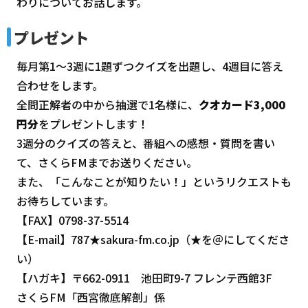
わりについてお話します。
プレゼント
毎月第1～3週に1題ずつクイズを出題し、4週目に答え
合わせをします。
全問正解者の中から抽選で1名様に、
クオカード3,000
円分
をプレゼントします！
3週分のクイズの答えと、番組への感想・質問を書い
て、さくらFMまでお送りください。
また、「こんなことが知りたい！」というリクエストも
お待ちしています。
【FAX】0798-37-5514
【E-mail】787★sakura-fm.co.jp（★を＠にしてくださ
い）
【ハガキ】〒662-0911 池田町9-7 フレンテ西館3F
さくらFM「西宮徹底解剖」係