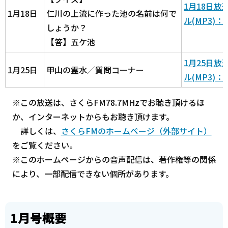
1月18日
1月18日
仁川の上流に作った池の名前は何で
ル(MP3)：2
しょうか？
【答】五ケ池
1月25日
1月25日
甲山の霊水／質問コーナー
ル(MP3)：2
※この放送は、さくらFM78.7MHzでお聴き頂けるほ
か、インターネットからもお聴き頂けます。
詳しくは、
さくらFMのホームページ（外部サイト）
をご覧ください。
※このホームページからの音声配信は、著作権等の関係
により、一部配信できない個所があります。
1月号概要