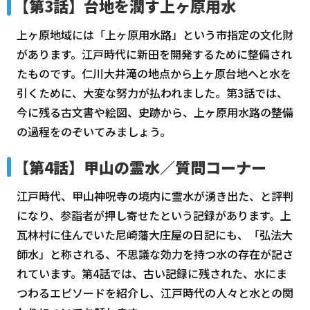
【第3話】台地を潤す上ヶ原用水
上ヶ原地域には「上ヶ原用水路」という市指定の文化財
があります。江戸時代に新田を開発するために整備され
たものです。仁川大井滝の地点から上ヶ原台地へと水を
引くために、大変な努力が払われました。第3話では、
今に残る古文書や絵図、史跡から、上ヶ原用水路の整備
の過程をのぞいてみましょう。
【第4話】甲山の霊水／質問コーナー
江戸時代、甲山神呪寺の境内に霊水が湧き出た、と評判
になり、参詣者が押し寄せたという記録があります。上
瓦林村に住んでいた尼崎藩大庄屋の日記にも、「弘法大
師水」と称される、不思議な効力を持つ水の存在が記さ
れています。第4話では、古い記録に残された、水にま
つわるエピソードを紹介し、江戸時代の人々と水との関