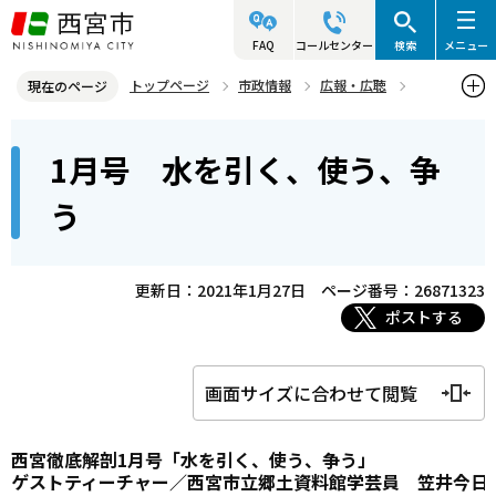
こ
の
FAQ
コールセンター
検索
メニュー
ペ
トップページ
市政情報
広報・広聴
現在のページ
ー
さくらFM
西宮徹底解剖
2020年度放送分
本
ジ
1月号 水を引く、使う、争
1月号 水を引く、使う、争う
文
の
こ
先
う
こ
頭
か
で
ら
更新日：2021年1月27日
ページ番号：26871323
す
ポストする
画面サイズに合わせて閲覧
西宮徹底解剖1月号「水を引く、使う、争う」
ゲストティーチャー／西宮市立郷土資料館学芸員 笠井今日