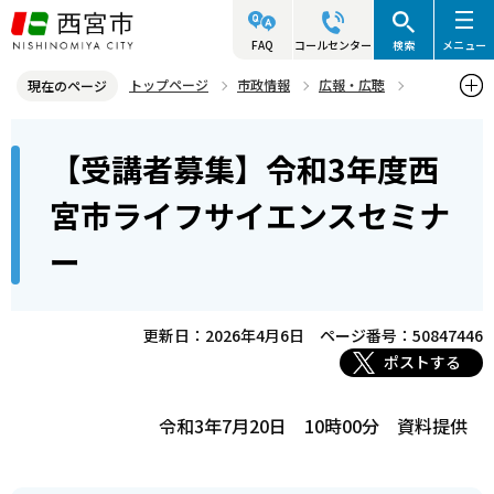
こ
の
FAQ
コールセンター
検索
メニュー
ペ
トップページ
市政情報
広報・広聴
現在のページ
ー
記者発表資料・市長記者会見
2021年
2021年7月
本
ジ
【受講者募集】令和3年度西
【受講者募集】令和3年度西宮市ライフサイエンスセミナー
文
の
こ
先
宮市ライフサイエンスセミナ
こ
頭
ー
か
で
ら
す
更新日：2026年4月6日
ページ番号：50847446
ポストする
令和3年7月20日 10時00分 資料提供