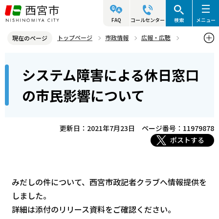
こ
の
FAQ
コールセンター
検索
メニュー
ペ
トップページ
市政情報
広報・広聴
現在のページ
ー
記者発表資料・市長記者会見
2021年
2021年7月
本
ジ
システム障害による休日窓口
システム障害による休日窓口の市民影響について
文
の
こ
先
の市民影響について
こ
頭
か
で
ら
更新日：2021年7月23日
ページ番号：11979878
す
ポストする
みだしの件について、西宮市政記者クラブへ情報提供を
しました。
詳細は添付のリリース資料をご確認ください。