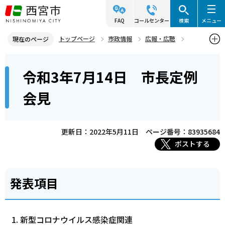
こ
の
FAQ
コールセンター
検索
メニュー
ペ
トップページ
市政情報
広報・広聴
現在のページ
ー
記者発表資料・市長記者会見
2021年
2021年7月
本
ジ
令和3年7月14日 市長定例
令和3年7月14日 市長定例会見
文
の
こ
先
会見
こ
頭
か
で
ら
更新日：2022年5月11日
ページ番号：83935684
す
ポストする
発表項目
新型コロナウイルス感染症関連