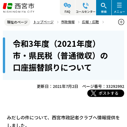
こ
の
FAQ
コールセンター
検索
メニュー
ペ
トップページ
市政情報
広報・広聴
現在のページ
ー
記者発表資料・市長記者会見
2021年
2021年7月
本
ジ
令和3年度（2021年度）
令和3年度（2021年度）市・県民税（普通徴収）の口座振替誤りにつ
文
の
いて
こ
先
市・県民税（普通徴収）の
こ
頭
口座振替誤りについて
か
で
ら
す
更新日：2021年7月2日
ページ番号：33292992
ポストする
みだしの件について、西宮市政記者クラブへ情報提供を
しました。