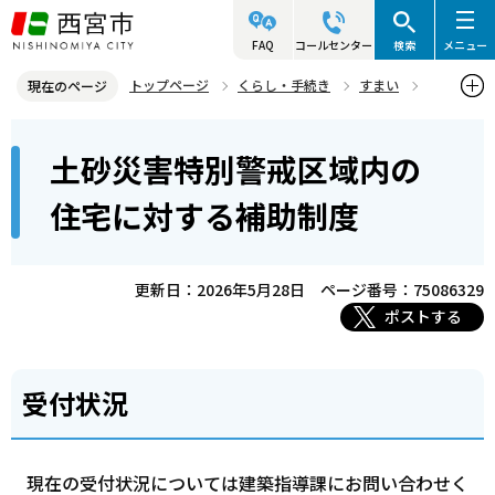
こ
の
FAQ
コールセンター
検索
メニュー
ペ
トップページ
くらし・手続き
すまい
現在のページ
ー
すまいに関する助成
本
ジ
土砂災害特別警戒区域内の
土砂災害特別警戒区域内の住宅に対する補助制度
文
の
こ
先
住宅に対する補助制度
こ
頭
か
で
ら
更新日：2026年5月28日
ページ番号：75086329
す
ポストする
受付状況
現在の受付状況については建築指導課にお問い合わせく