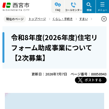
こ
の
FAQ
コールセンター
検索
メニュー
ペ
トップページ
くらし・手続き
すまい
現在のページ
ー
すまいに関する助成
本
ジ
令和8年度(2026年度)住宅リ
令和8年度(2026年度)住宅リフォーム助成事業について【2次募集】
文
の
こ
先
フォーム助成事業について
こ
頭
【2次募集】
か
で
ら
す
更新日：2026年7月7日
ページ番号：88858943
ポストする