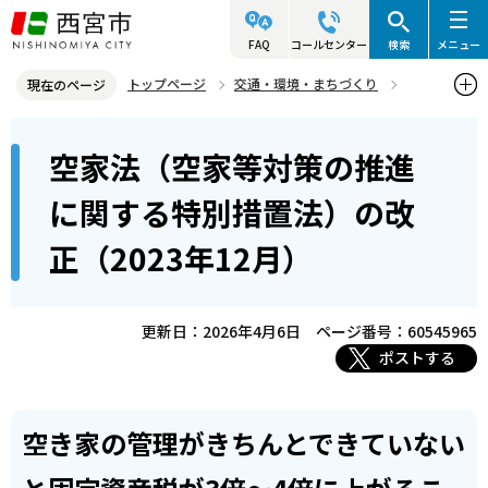
こ
の
FAQ
コールセンター
検索
メニュー
ペ
トップページ
交通・環境・まちづくり
現在のページ
ー
環境・緑化・衛生
空き家・空き地対策
本
ジ
空家法（空家等対策の推進
空き家・空き地の適正管理
文
の
こ
先
空家法（空家等対策の推進に関する特別措置法）の改正（2023年12
に関する特別措置法）の改
こ
月）
頭
正（2023年12月）
か
で
ら
す
更新日：2026年4月6日
ページ番号：60545965
ポストする
空き家の管理がきちんとできていない