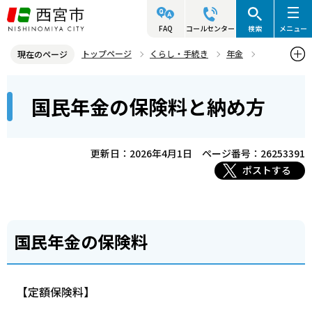
こ
の
FAQ
コールセンター
検索
メニュー
ペ
トップページ
くらし・手続き
年金
現在のページ
ー
国民年金の保険料
国民年金の保険料と納め方
本
ジ
国民年金の保険料と納め方
文
の
こ
先
こ
頭
更新日：2026年4月1日
ページ番号：26253391
か
で
ポストする
ら
す
国民年金の保険料
【定額保険料】