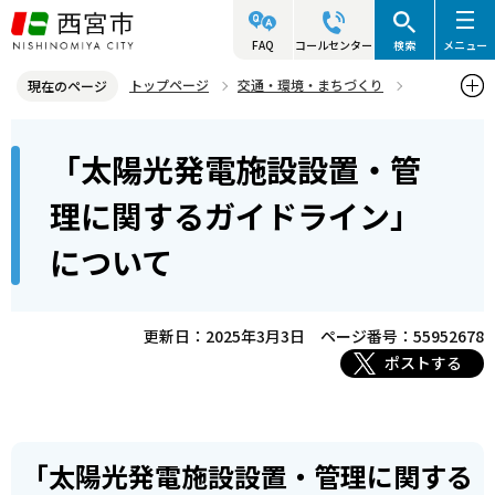
こ
の
FAQ
コールセンター
検索
メニュー
ペ
トップページ
交通・環境・まちづくり
現在のページ
ー
都市計画
その他のお知らせ
本
ジ
「太陽光発電施設設置・管
「太陽光発電施設設置・管理に関するガイドライン」について
文
の
こ
先
理に関するガイドライン」
こ
頭
について
か
で
ら
す
更新日：2025年3月3日
ページ番号：55952678
ポストする
「太陽光発電施設設置・管理に関する