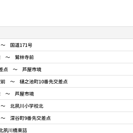
～ 国道171号
線 ～ 鷲林寺前
差点 ～ 芦屋市境
前 ～ 樋之池町10番先交差点
線 ～ 芦屋市境
 ～ 北夙川小学校北
～ 深谷町9番先交差点
北夙川橋東詰