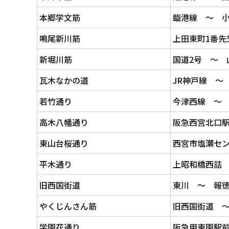
本郷学文筋
臨港線 ～ 
鳴尾新川筋
上田東町1番先
新堀川筋
国道2号 ～ 
瓦木なかの道
JR神戸線 ～
若竹通り
今津西線 ～
高木八幡通り
阪急西宮北口
東山台桜通り
西宮市塩瀬セン
平木通り
上昭和橋西詰 
旧西国街道
東川 ～ 報
やくじんさん筋
旧西国街道 
学園花通り
阪急甲東園駅