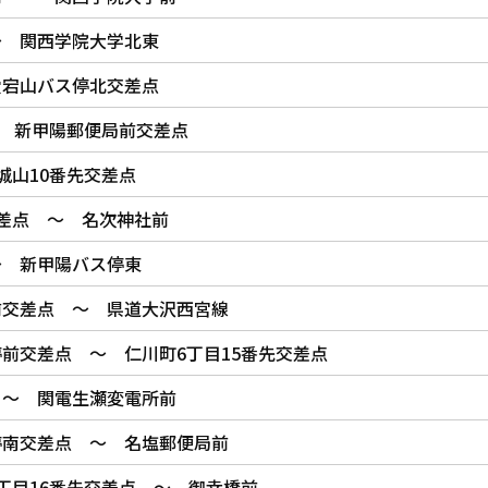
～ 関西学院大学北東
愛宕山バス停北交差点
～ 新甲陽郵便局前交差点
城山10番先交差点
差点 ～ 名次神社前
～ 新甲陽バス停東
前交差点 ～ 県道大沢西宮線
前交差点 ～ 仁川町6丁目15番先交差点
 ～ 関電生瀬変電所前
停南交差点 ～ 名塩郵便局前
丁目16番先交差点 ～ 御幸橋前