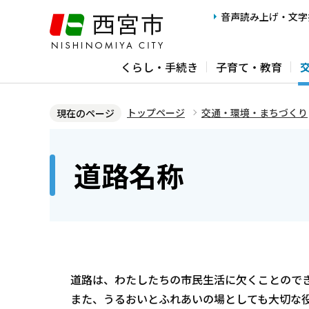
こ
音声読み上げ・文字
の
ペ
くらし・手続き
子育て・教育
ー
ジ
の
トップページ
交通・環境・まちづくり
現在のページ
先
本
頭
文
道路名称
で
こ
す
こ
か
ら
道路は、わたしたちの市民生活に欠くことので
また、うるおいとふれあいの場としても大切な役