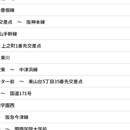
小曽根線
交差点 ～ 阪神本線
山手幹線
 上之町1番先交差点
 東川
駅東 ～ 中津浜線
ター前 ～ 東山台5丁目35番先交差点
～ 国道171号
徳学園西
～ 阪急今津線
前 ～ 関西学院大学前