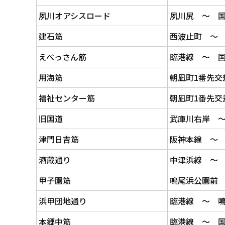
夙川オアシスロード
夙川尻 ～ 国
建石筋
西波止町 ～ 
えべっさん筋
臨港線 ～ 国
用海筋
朝凪町1番先交
福祉センター筋
朝凪町1番先交
旧国道
武庫川右岸 
津門日吉筋
阪神本線 ～ 
酒蔵通り
中津浜線 ～
甲子園筋
鳴尾浜公園前 
浜甲団地通り
臨港線 ～ 
本郷中筋
臨港線 ～ 国