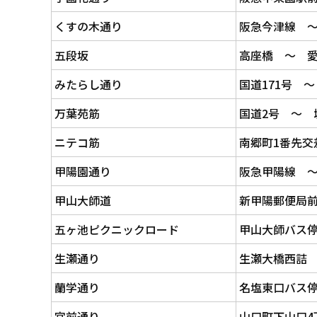
くすの木通り
阪急今津線 
五段坂
高座橋 ～ 
みたらし通り
国道171号 
万葉苑筋
国道2号 ～ 
ニテコ筋
南郷町1番先交
甲陽園通り
阪急甲陽線 
甲山大師道
新甲陽郵便局
五ヶ池ピクニックロード
甲山大師バス停
生瀬通り
生瀬大橋西詰
蘭学通り
名塩東口バス
宮前通り
山口町下山口4