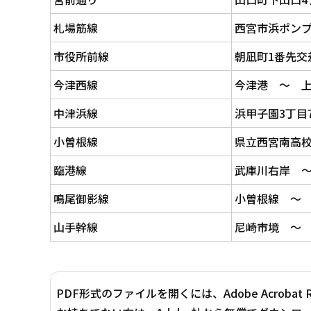
札場筋線
西宮市浜ポンプ
市役所前線
朝凪町1番先交
今津西線
今津港 ～ 上
中津浜線
浜甲子園3丁目
小曽根線
県立西宮南高校
臨港線
武庫川右岸 
鳴尾御影線
小曽根線 ～
山手幹線
尼崎市境 ～
PDF形式のファイルを開くには、Adobe Acrobat 