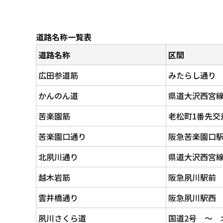
道路名称一覧表
道路名称
区間
広田参道筋
みたらし通り 
かんのん道
県道大沢西宮
苦楽園筋
老松町1番先交
苦楽園口通り
阪急苦楽園口駅
北夙川通り
県道大沢西宮
越木岩筋
阪急夙川駅前
雲井橋通り
阪急夙川駅西 
夙川さくら道
国道2号 ～ 