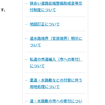
狭あい道路拡幅整備助成金等交
す。
付制度について
地図訂正について
道水路境界（官民境界）明示に
ついて
私道の市道編入（市への寄付）
について
里道・水路敷などの付替に伴う
用地処理について
道・水路敷の市への寄付につい