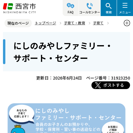
こ
の
FAQ
コールセンター
検索
メニュー
ペ
トップページ
子育て・教育
子育て
現在のページ
ー
にしのみやしファミリー・サポート・センター
本
ジ
にしのみやしファミリー・
にしのみやしファミリー・サポート・センター
文
の
こ
先
サポート・センター
こ
頭
か
で
ら
更新日：2026年6月24日
ページ番号：31923250
す
ポストする