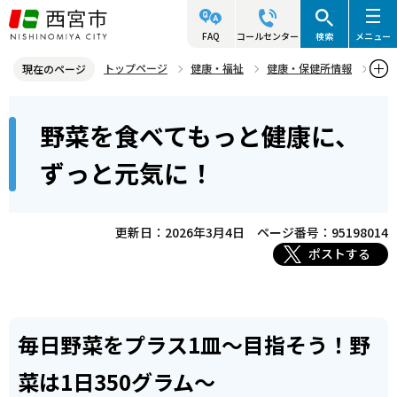
こ
の
FAQ
コールセンター
検索
メニュー
ペ
トップページ
健康・福祉
健康・保健所情報
現在のページ
ー
健康づくり・食育
食育
本
ジ
野菜を食べてもっと健康に、
野菜を食べてもっと健康に、ずっと元気に！
文
の
こ
先
ずっと元気に！
こ
頭
か
で
ら
更新日：2026年3月4日
ページ番号：95198014
す
ポストする
毎日野菜をプラス1皿～目指そう！野
菜は1日350グラム～