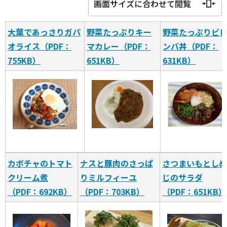
画面サイズに合わせて閲覧
大葉であっさりガパ
野菜たっぷりキー
野菜たっぷりビ
オライス（PDF：
マカレー
（PDF：
ンバ丼（PDF：
755KB）
651KB）
631KB）
カボチャのトマト
ナスと豚肉のさっぱ
さつまいもとしめ
クリーム煮
りミルフィーユ
じのサラダ
（PDF：692KB）
（PDF：703KB）
（PDF：651KB）