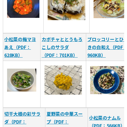
小松菜の梅マヨ
カボチャととうもろ
ブロッコリーとひ
あえ（PDF：
こしのサラダ
きの白和え（PDF
628KB）
（PDF：701KB）
960KB）
切干大根の彩サラ
夏野菜の中華スー
小松菜のナムル
ダ（PDF：
プ（PDF：
（PDF：566KB）