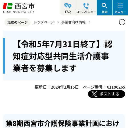
こ
の
FAQ
コールセンター
検索
メニュー
ペ
トップページ
事業者向け情報
現在のページ
ー
社会福祉法人・施設等関連情報
社会福祉施設等公募情報
本
ジ
【令和5年7月31日終了】認
整備事業者の募集（保育所等を除く）
過去に行った募集
文
の
こ
先
【令和5年7月31日終了】認知症対応型共同生活介護事業者を募集し
知症対応型共同生活介護事
こ
ます
頭
業者を募集します
か
で
ら
す
更新日：2024年2月15日
ページ番号：61196265
ポストする
第8期西宮市介護保険事業計画におけ