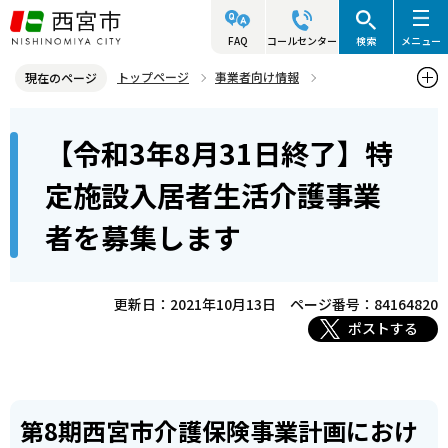
こ
の
FAQ
コールセンター
検索
メニュー
ペ
トップページ
事業者向け情報
現在のページ
ー
社会福祉法人・施設等関連情報
社会福祉施設等公募情報
本
ジ
【令和3年8月31日終了】特
整備事業者の募集（保育所等を除く）
過去に行った募集
文
の
こ
先
【令和3年8月31日終了】特定施設入居者生活介護事業者を募集しま
定施設入居者生活介護事業
こ
す
頭
者を募集します
か
で
ら
す
更新日：2021年10月13日
ページ番号：84164820
ポストする
第8期西宮市介護保険事業計画におけ