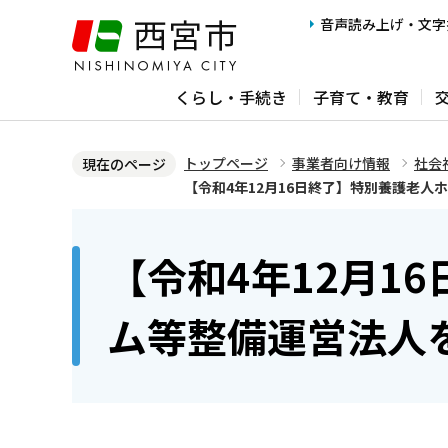
こ
音声読み上げ・文字
の
ペ
くらし・手続き
子育て・教育
ー
ジ
の
トップページ
事業者向け情報
社会
現在のページ
先
【令和4年12月16日終了】特別養護老人
頭
本
で
文
【令和4年12月1
す
こ
こ
ム等整備運営法人
か
ら