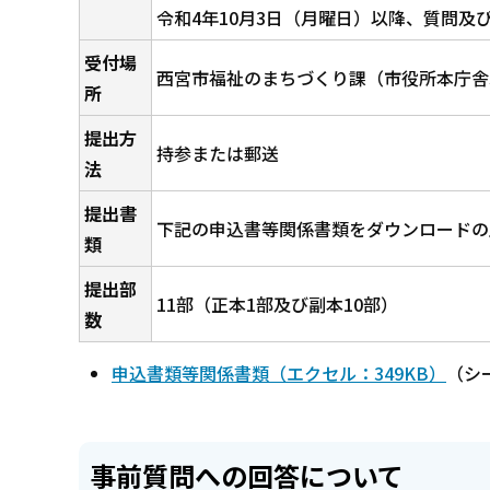
令和4年10月3日（月曜日）以降、質問
受付場
西宮市福祉のまちづくり課（市役所本庁舎
所
提出方
持参または郵送
法
提出書
下記の申込書等関係書類をダウンロードの
類
提出部
11部（正本1部及び副本10部）
数
申込書類等関係書類（エクセル：349KB）
（シ
事前質問への回答について