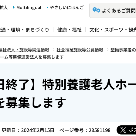
拡大
Multilingual
やさしいにほんご
よくあるご質問
交通・環境・まちづくり
健康・福祉
文化・スポーツ・観
福祉法人・施設等関連情報
社会福祉施設等公募情報
整備事業者の
ホーム等整備運営法人を募集します
6日終了】特別養護老人ホ
を募集します
ポ
更新日：2024年2月15日
ページ番号：28581198