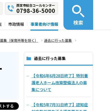
西宮市総合コールセンター
0798-36-5000
検索
光
市政情報
事業者向け情報
募集（保育所等を除く）
過去に行った募集
過去に行った募集
ー
【令和6年6月28日終了】特別養
護老人ホーム改築整備法人の募
集について
【令和5年7月31日終了】認知症
ストする