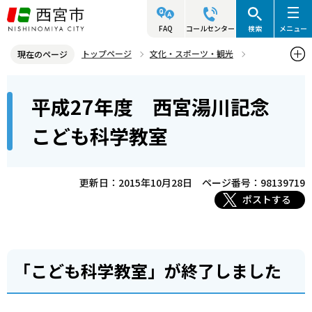
こ
の
FAQ
コールセンター
検索
メニュー
ペ
トップページ
文化・スポーツ・観光
現在のページ
ー
生涯学習
西宮湯川記念事業
西宮湯川記念こども科学教室
本
ジ
平成27年度 西宮湯川記念
平成27年度 西宮湯川記念こども科学教室
文
の
こ
先
こども科学教室
こ
頭
か
で
ら
更新日：2015年10月28日
ページ番号：98139719
す
ポストする
「こども科学教室」が終了しました