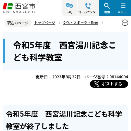
こ
の
FAQ
コールセンター
検索
メニュー
ペ
トップページ
文化・スポーツ・観光
現在のページ
ー
生涯学習
西宮湯川記念事業
西宮湯川記念こども科学教室
本
ジ
令和5年度 西宮湯川記念こ
令和5年度 西宮湯川記念こども科学教室
文
の
こ
先
ども科学教室
こ
頭
か
で
ら
更新日：2023年8月22日
ページ番号：98144004
す
ポストする
令和5年度 西宮湯川記念こども科学
教室が終了しました