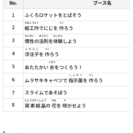
No.
ブース名
1
ふくろロケットをとばそう
かみこうさく
つく
2
紙工作
でにじを
作
ろう
かんせい
ほうそく
たいけん
3
慣性
の
法則
を
体験
しよう
ふちんし
つく
4
浮沈子
を
作
ろう
こおり
5
あたたかい
氷
をつくろう！
しじやく
つく
6
ムラサキキャベツで
指示薬
を
作
ろう
7
スライムであそぼう
にょうそけっしょう
はな
さ
8
尿素結晶
の
花
を
咲
かせよう