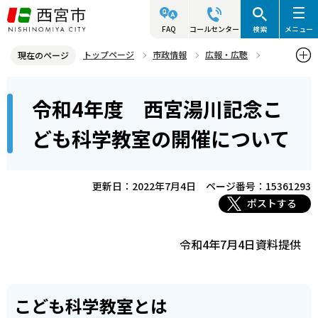
こ
の
FAQ
コールセンター
検索
メニュー
ペ
トップページ
市政情報
広報・広聴
現在のページ
ー
記者発表資料・市長記者会見
2022年
2022年7月
本
ジ
令和4年度 西宮湯川記念こ
令和4年度 西宮湯川記念こども科学教室の開催について
文
の
こ
先
ども科学教室の開催について
こ
頭
か
で
ら
更新日：2022年7月4日
ページ番号：15361293
す
ポストする
令和4年7月4日資料提供
こども科学教室とは