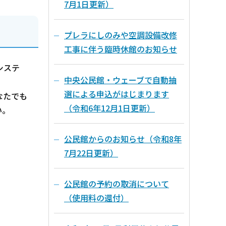
7月1日更新）
プレラにしのみや空調設備改修
工事に伴う臨時休館のお知らせ
システ
中央公民館・ウェーブで自動抽
選による申込がはじまります
なたでも
（令和6年12月1日更新）
い。
公民館からのお知らせ（令和8年
7月22日更新）
公民館の予約の取消について
（使用料の還付）