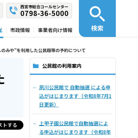
西宮市総合コールセンター
0798-36-5000
検索
光
市政情報
事業者向け情報
しのみや”を利用した公民館等の予約について
公民館の利用案内
た
夙川公民館で 自動抽選 による申
込がはじまります（令和8年7月1
日更新）
上甲子園公民館で自動抽選によ
ストする
る申込がはじまります（令和8年