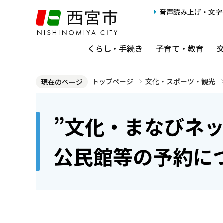
こ
音声読み上げ・文字
の
ペ
くらし・手続き
子育て・教育
ー
ジ
の
トップページ
文化・スポーツ・観光
現在のページ
先
本
頭
文
”文化・まなびネ
で
こ
す
こ
公民館等の予約に
か
ら