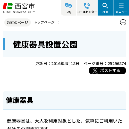
こ
の
FAQ
コールセンター
検索
メニュー
ペ
トップページ
現在のページ
ー
西宮市の施設（アクセス・利用案内）
公園
本
ジ
健康器具設置公園
健康器具設置公園
文
の
こ
先
こ
頭
更新日：2016年4月18日
ページ番号：25296874
か
で
ポストする
ら
す
健康器具
健康器具は、大人を利用対象とした、気軽にご利用いた
だける公園施設です。