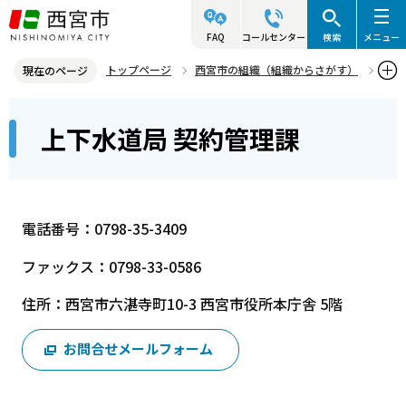
こ
の
FAQ
コールセンター
検索
メニュー
ペ
トップページ
西宮市の組織（組織からさがす）
現在のページ
ー
上下水道局
上下水道総括室
上下水道局 契約管理課
本
ジ
上下水道局 契約管理課
文
の
こ
先
こ
頭
か
で
電話番号：0798-35-3409
ら
す
ファックス：0798-33-0586
住所：西宮市六湛寺町10-3 西宮市役所本庁舎 5階
お問合せメールフォーム