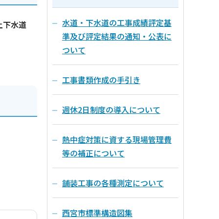
水道・下水道の工事成績評定基
上下水道
準及び評定結果の通知・公表に
ついて
工事書類作成の手引き
週休2日制度の導入について
熱中症対策に資する現場管理費
等の補正について
舗装工事の各種測定について
西宮市標準構造図集