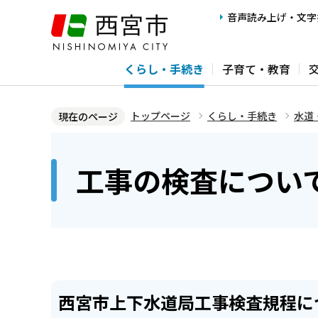
こ
音声読み上げ・文字
の
ペ
くらし・手続き
子育て・教育
ー
ジ
の
トップページ
くらし・手続き
水道
現在のページ
先
本
頭
文
工事の検査につい
で
こ
す
こ
か
ら
西宮市上下水道局工事検査規程に