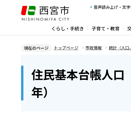
こ
音声読み上げ・文字
の
ペ
くらし・手続き
子育て・教育
ー
ジ
の
トップページ
市政情報
統計（人口
現在のページ
先
本
頭
文
住民基本台帳人口（
で
こ
す
こ
年）
か
ら