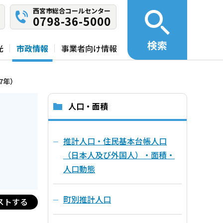
西宮市総合コールセンター
0798-36-5000
検索
光
市政情報
事業者向け情報
7年）
人口・面積
推計人口・住民基本台帳人口
（日本人及び外国人）・面積・
人口動態
町別推計人口
ストする