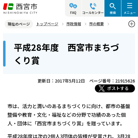
こ
の
FAQ
コールセンター
検索
メニュー
ペ
トップページ
市政情報
市の概要
現在のページ
ー
市民表彰
西宮市まちづくり賞
平成25～30年度
本
ジ
平成28年度 西宮市まちづ
平成28年度 西宮市まちづくり賞
文
の
こ
先
くり賞
こ
頭
か
で
ら
更新日：2017年5月12日
ページ番号：21915626
す
ポストする
市は、活力と潤いのあるまちづくりに向け、都市の基盤
整備や教育・文化・福祉などの分野で功績のあった個
人・団体に「西宮市まちづくり賞」を贈っています。
平成28年度は次の2個人3団体の皆様が受賞され、3月28