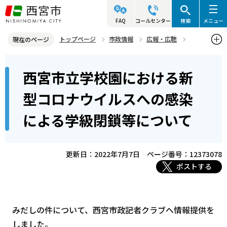
こ
の
FAQ
コールセンター
検索
メニュー
ペ
トップページ
市政情報
広報・広聴
現在のページ
ー
記者発表資料・市長記者会見
2022年
2022年7月
本
ジ
西宮市立学校園における新
西宮市立学校園における新型コロナウイルスへの感染による学級閉鎖
文
の
等について
こ
先
型コロナウイルスへの感染
こ
頭
による学級閉鎖等について
か
で
ら
す
更新日：2022年7月7日
ページ番号：12373078
ポストする
みだしの件について、西宮市政記者クラブへ情報提供を
しました。