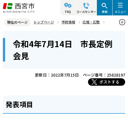
こ
の
FAQ
コールセンター
検索
メニュー
ペ
トップページ
市政情報
広報・広聴
現在のページ
ー
記者発表資料・市長記者会見
2022年
2022年7月
本
ジ
令和4年7月14日 市長定例
令和4年7月14日 市長定例会見
文
の
こ
先
会見
こ
頭
か
で
ら
更新日：2022年7月15日
ページ番号：25828197
す
ポストする
発表項目