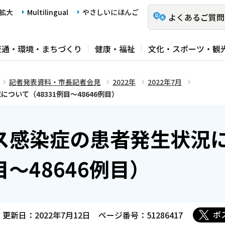
拡大
Multilingual
やさしいにほんご
よくあるご質問
交通・環境・まちづくり
健康・福祉
文化・スポーツ・観
記者発表資料・市長記者会見
2022年
2022年7月
いて（48331例目～48646例目）
ス感染症の患者発生状況
目～48646例目）
ポ
更新日：2022年7月12日
ページ番号：51286417