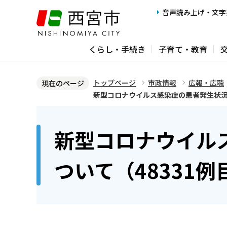
こ
音声読み上げ・文字
の
ペ
くらし・手続き
子育て・教育
ー
ジ
の
トップページ
市政情報
広報・広聴
現在のページ
先
新型コロナウイルス感染症の患者発生状況につ
頭
本
で
文
新型コロナウイル
す
こ
こ
ついて（48331例
か
ら