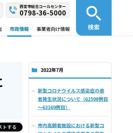
西宮市総合コールセンター
0798-36-5000
検索
光
市政情報
事業者向け情報
2022年7月
に
新型コロナウイルス感染症の患
者発生状況について（62598例目
～63169例目）
市内高齢者施設における新型コ
ストする