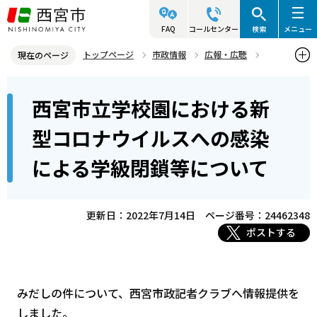
こ
の
FAQ
コールセンター
検索
メニュー
ペ
トップページ
市政情報
広報・広聴
現在のページ
ー
記者発表資料・市長記者会見
2022年
2022年7月
本
ジ
西宮市立学校園における新
西宮市立学校園における新型コロナウイルスへの感染による学級閉鎖
文
の
等について
こ
先
型コロナウイルスへの感染
こ
頭
による学級閉鎖等について
か
で
ら
す
更新日：2022年7月14日
ページ番号：24462348
ポストする
みだしの件について、西宮市政記者クラブへ情報提供を
しました。