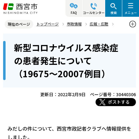
こ
の
FAQ
コールセンター
検索
メニュー
ペ
トップページ
市政情報
広報・広聴
現在のページ
ー
記者発表資料・市長記者会見
2022年
2022年2月
本
ジ
新型コロナウイルス感染症
新型コロナウイルス感染症の患者発生について（19675～20007例
文
の
目）
こ
先
の患者発生について
こ
頭
（19675～20007例目）
か
で
ら
す
更新日：2022年2月9日
ページ番号：30440306
ポストする
みだしの件について、西宮市政記者クラブへ情報提供を
しました。