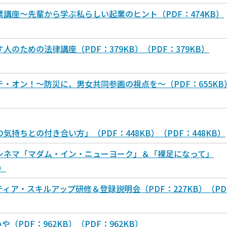
講座～先輩から学ぶ私らしい起業のヒント（PDF：474KB）
のための法律講座（PDF：379KB）（PDF：379KB）
・オン！～防災に、男女共同参画の視点を～（PDF：655KB
持ちとの付き合い方」（PDF：448KB）（PDF：448KB）
シネマ「マダム・イン・ニューヨーク」＆「裸足になって」
B）
ィア・スキルアップ研修＆登録説明会（PDF：227KB）（PD
（PDF：962KB）（PDF：962KB）