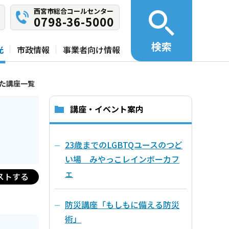
西宮市総合コールセンター
0798-36-5000
検索
光
市政情報
事業者向け情報
した講座一覧
講座・イベント案内
23歳までのLGBTQユースのつど
い場 みやっこレインボーカフ
ェ
ストする
防災講座「もしもに備える防災
術」