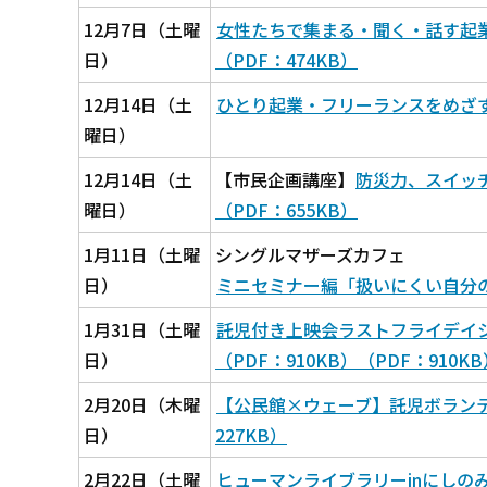
12月7日（土曜
女性たちで集まる・聞く・話す起業
日）
（PDF：474KB）
12月14日（土
ひとり起業・フリーランスをめざす人
曜日）
12月14日（土
【市民企画講座】
防災力、スイッチ
曜日）
（PDF：655KB）
1月11日（土曜
シングルマザーズカフェ
日）
ミニセミナー編「扱いにくい自分の気
1月31日（土曜
託児付き上映会ラストフライデイ
日）
（PDF：910KB）（PDF：910K
2月20日（木曜
【公民館×ウェーブ】託児ボランテ
日）
227KB）
2月22日（土曜
ヒューマンライブラリーinにしのみや