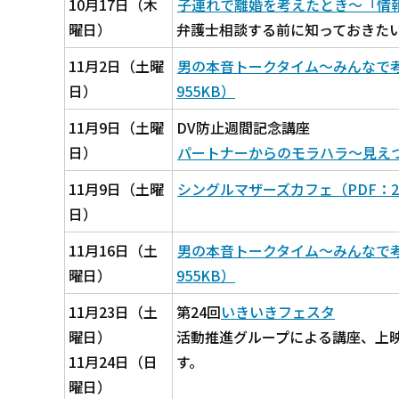
10月17日（木
子連れで離婚を考えたとき～「情報」
曜日）
弁護士相談する前に知っておきた
11月2日（土曜
男の本音トークタイム～みんなで考
日）
955KB）
11月9日（土曜
DV防止週間記念講座
日）
パートナーからのモラハラ～見えづら
11月9日（土曜
シングルマザーズカフェ（PDF：27
日）
11月16日（土
男の本音トークタイム～みんなで考
曜日）
955KB）
11月23日（土
第24回
いきいきフェスタ
曜日）
活動推進グループによる講座、上
11月24日（日
す。
曜日）