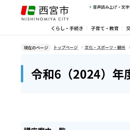
こ
音声読み上げ・文字
の
ペ
くらし・手続き
子育て・教育
ー
ジ
の
トップページ
文化・スポーツ・観光
現在のページ
先
本
頭
文
令和6（2024）
で
こ
す
こ
か
ら