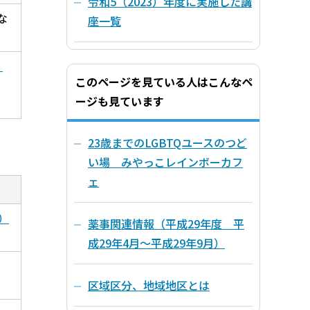
令和5（2023）年度に実施した講
な
座一覧
：
このページを見ている人はこんなペ
ージも見ています
23歳までのLGBTQユースのつど
い場 みやっこレインボーカフ
ェ
）
薬事関連情報（平成29年度 平
成29年4月～平成29年9月）
区域区分、地域地区とは