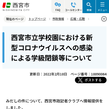
こ
の
FAQ
コールセンター
検索
メニュー
ペ
トップページ
市政情報
広報・広聴
現在のページ
ー
記者発表資料・市長記者会見
2022年
2022年2月
本
ジ
西宮市立学校園における新
西宮市立学校園における新型コロナウイルスへの感染による学級閉鎖
文
の
等について
こ
先
型コロナウイルスへの感染
こ
頭
による学級閉鎖等について
か
で
ら
す
更新日：2022年2月18日
ページ番号：18890064
ポストする
みだしの件について、西宮市政記者クラブへ情報提供を
しました。