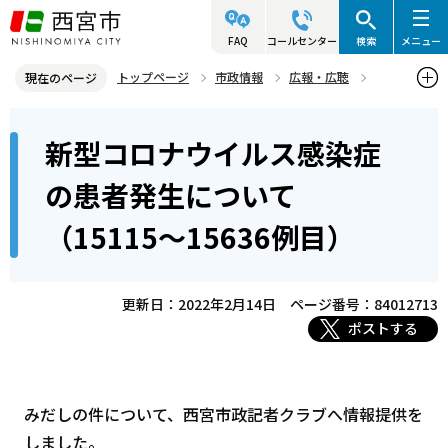
こ
の
FAQ
コールセンター
検索
メニュー
ペ
トップページ
市政情報
広報・広聴
現在のページ
ー
記者発表資料・市長記者会見
2022年
2022年2月
本
ジ
新型コロナウイルス感染症
新型コロナウイルス感染症の患者発生について（15115～15636例
文
の
目）
こ
先
の患者発生について
こ
頭
（15115～15636例目）
か
で
ら
す
更新日：2022年2月14日
ページ番号：84012713
ポストする
みだしの件について、西宮市政記者クラブへ情報提供を
しました。