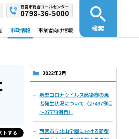
西宮市総合コールセンター
0798-36-5000
検索
光
市政情報
事業者向け情報
2022年2月
に
新型コロナウイルス感染症の患
者発生状況について（27497例目
～27773例目）
西宮市立北山学園における新型
ストする