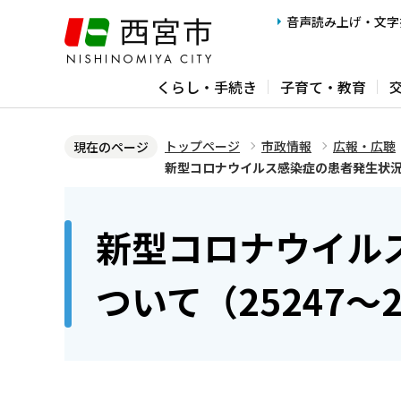
こ
音声読み上げ・文字
の
ペ
くらし・手続き
子育て・教育
ー
ジ
の
トップページ
市政情報
広報・広聴
現在のページ
先
新型コロナウイルス感染症の患者発生状況につ
頭
本
で
文
新型コロナウイル
す
こ
こ
ついて（25247～
か
ら