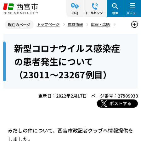
こ
の
FAQ
コールセンター
検索
メニュー
ペ
トップページ
市政情報
広報・広聴
現在のページ
ー
記者発表資料・市長記者会見
2022年
2022年2月
本
ジ
新型コロナウイルス感染症
新型コロナウイルス感染症の患者発生について（23011～23267例
文
の
目）
こ
先
の患者発生について
こ
頭
（23011～23267例目）
か
で
ら
す
更新日：2022年2月17日
ページ番号：27509938
ポストする
みだしの件について、西宮市政記者クラブへ情報提供を
しました。