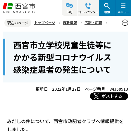
こ
の
FAQ
コールセンター
検索
メニュー
ペ
トップページ
市政情報
広報・広聴
現在のページ
ー
記者発表資料・市長記者会見
2022年
2022年1月
本
ジ
西宮市立学校児童生徒等に
西宮市立学校児童生徒等にかかる新型コロナウイルス感染症患者の発
文
の
生について
こ
先
かかる新型コロナウイルス
こ
頭
感染症患者の発生について
か
で
ら
す
更新日：2022年1月27日
ページ番号：84359513
ポストする
みだしの件について、西宮市政記者クラブへ情報提供を
しました。