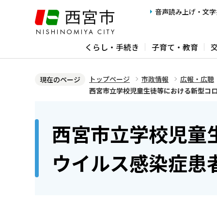
こ
音声読み上げ・文字
の
ペ
くらし・手続き
子育て・教育
ー
ジ
の
トップページ
市政情報
広報・広聴
現在のページ
先
西宮市立学校児童生徒等における新型コ
頭
本
で
文
西宮市立学校児童
す
こ
こ
ウイルス感染症患
か
ら