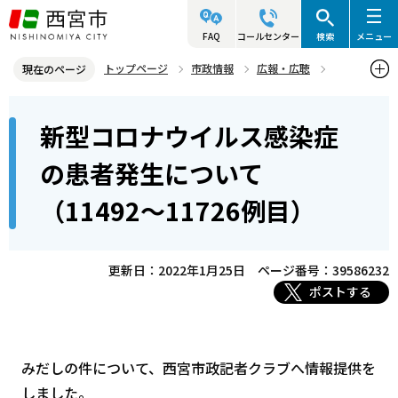
こ
の
FAQ
コールセンター
検索
メニュー
ペ
トップページ
市政情報
広報・広聴
現在のページ
ー
記者発表資料・市長記者会見
2022年
2022年1月
本
ジ
新型コロナウイルス感染症
新型コロナウイルス感染症の患者発生について（11492～11726例
文
の
目）
こ
先
の患者発生について
こ
頭
（11492～11726例目）
か
で
ら
す
更新日：2022年1月25日
ページ番号：39586232
ポストする
みだしの件について、西宮市政記者クラブへ情報提供を
しました。